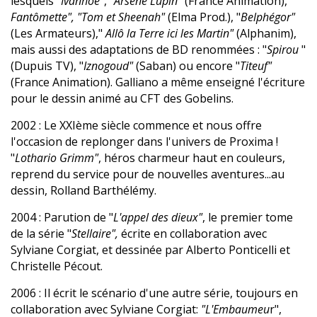
lesquels
"Ivanhoé"
,"
Arsène Lupin
"(France Animation),"
Fantômette", "Tom et Sheenah"
(Elma Prod.), "
Belphégor"
(Les Armateurs),"
Allô la Terre ici les Martin"
(Alphanim),
mais aussi des adaptations de BD renommées : "
Spirou
"
(Dupuis TV), "
Iznogoud"
(Saban) ou encore "
Titeuf"
(France Animation). Galliano a même enseigné l'écriture
pour le dessin animé au CFT des Gobelins.
2002 : Le XXIème siècle commence et nous offre
l'occasion de replonger dans l'univers de Proxima !
"
Lothario Grimm"
, héros charmeur haut en couleurs,
reprend du service pour de nouvelles aventures...au
dessin, Rolland Barthélémy.
2004 : Parution de "
L'appel des dieux"
, le premier tome
de la série "
Stellaire",
écrite en collaboration avec
Sylviane Corgiat, et dessinée par Alberto Ponticelli et
Christelle Pécout.
2006 : Il écrit le scénario d'une autre série, toujours en
collaboration avec Sylviane Corgiat:
"L'Embaumeu
r",