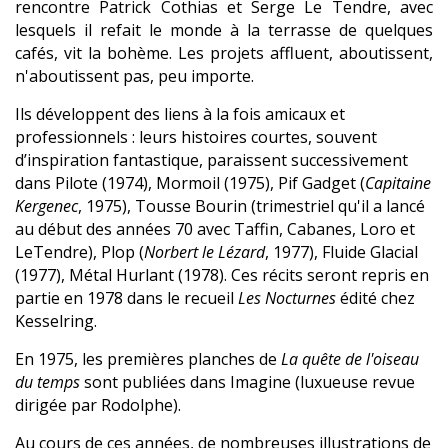
rencontre Patrick Cothias et Serge Le Tendre, avec
lesquels il refait le monde à la terrasse de quelques
cafés, vit la bohème. Les projets affluent, aboutissent,
n'aboutissent pas, peu importe.
Ils développent des liens à la fois amicaux et
professionnels : leurs histoires courtes, souvent
d’inspiration fantastique, paraissent successivement
dans Pilote (1974), Mormoil (1975), Pif Gadget (
Capitaine
Kergenec
, 1975), Tousse Bourin (trimestriel qu'il a lancé
au début des années 70 avec Taffin, Cabanes, Loro et
LeTendre), Plop (
Norbert le Lézard
, 1977), Fluide Glacial
(1977), Métal Hurlant (1978). Ces récits seront repris en
partie en 1978 dans le recueil
Les Nocturnes
édité chez
Kesselring.
En 1975, les premières planches de
La quête de l'oiseau
du temps
sont publiées dans Imagine (luxueuse revue
dirigée par Rodolphe).
Au cours de ces années, de nombreuses illustrations de