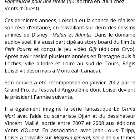
Fanfreluche pour une sirène
(qui sortira en 2001 chez
Vents d'Ouest).
Ces dernières années, Loisel a eu la chance de réaliser
son rêve d'enfance, en travaillant sur deux des dessins
animés de Disney :
Mulan
et
Atlantis
. Dans le domaine
audiovisuel, il a aussi participé au story board du film
Le
Petit Poucet
et conçu le jeu vidéo
Gift
(éditions Cryo).
Après avoir résidé plusieurs années en Bretagne puis à
Loches, ville d'Indre et Loire au sud de Tours, Régis
Loisel vit désormais à Montréal (Canada).
Son oeuvre a été récompensée en janvier 2002 par le
Grand Prix du festival d'Angoulême dont Loisel devient
le président l'année suivante.
Il a également imaginé la série fantastique L
e Grand
Mort
avec l’aide du scénariste Djian et du dessinateur
Vincent Mallié, sortie entre 2007 et 2008 aux éditions
Vents d’Ouest. En association avec Jean-Louis Tripp,
Loisel a travaillé sur
Magasin général
, série de six tomes