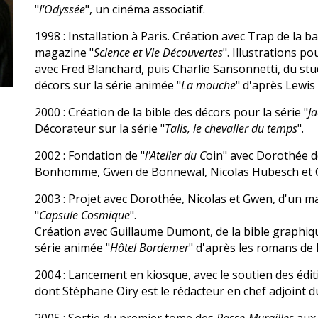
"
l'Odyssée
", un cinéma associatif.
1998
: Installation à Paris. Création avec Trap de la b
magazine "
Science et Vie Découvertes
". Illustrations p
avec Fred Blanchard, puis Charlie Sansonnetti, du stu
décors sur la série animée "
La mouche
" d'après Lewi
2000
: Création de la bible des décors pour la série "
Ja
Décorateur sur la série "
Talis, le chevalier du temps
".
2002
: Fondation de "
l'Atelier du C
oin" avec Dorothée 
Bonhomme, Gwen de Bonnewal, Nicolas Hubesch et Ch
2003
: Projet avec Dorothée, Nicolas et Gwen, d'un m
"
Capsule Cosmique
".
Création avec Guillaume Dumont, de la bible graphiq
série animée "
Hôtel Bordemer
" d'après les romans de 
2004
: Lancement en kiosque, avec le soutien des édit
dont Stéphane Oiry
est le rédacteur en chef adjoint 