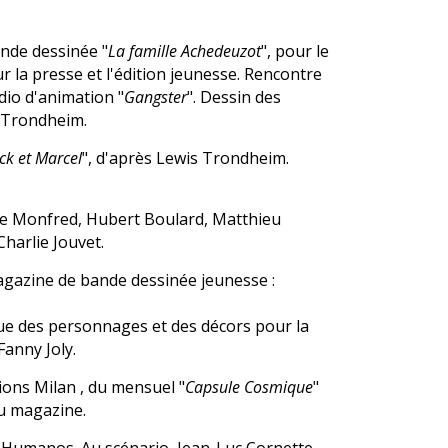
ande dessinée "
La famille Achedeuzot
", pour le
our la presse et l'édition jeunesse. Rencontre
dio d'animation "
Gangster
". Dessin des
s Trondheim.
ck et Marcel
", d'après Lewis Trondheim.
de Monfred, Hubert Boulard, Matthieu
arlie Jouvet.
agazine de bande dessinée jeunesse :
ue des personnages et des décors pour la
Fanny Joly.
ions Milan , du mensuel "
Capsule Cosmique
"
du magazine.