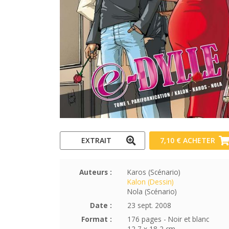
EXTRAIT
7,10 €
ACHETER
Auteurs :
Karos (Scénario)
Kalon (Dessin)
Nola (Scénario)
Date :
23 sept. 2008
Format :
176 pages - Noir et blanc
12,7 x 18,2 cm