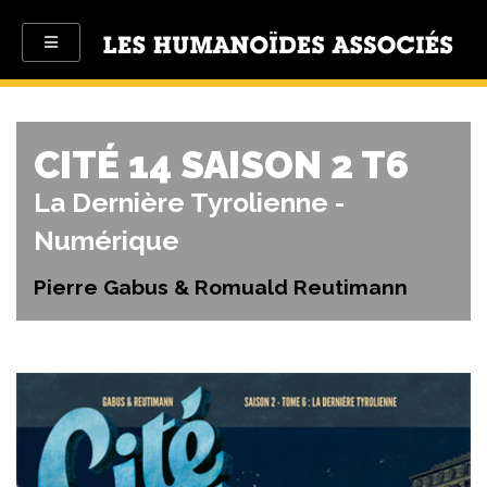
CITÉ 14 SAISON 2 T6
La Dernière Tyrolienne -
Numérique
Pierre Gabus & Romuald Reutimann