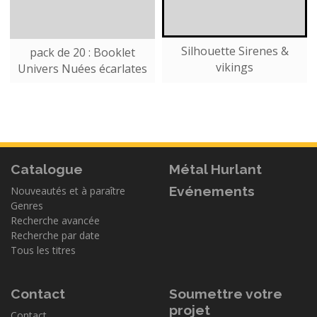
Silhouette Sirenes &
pack de 20 : Booklet
vikings
Univers Nuées écarlates
Catalogue
Métal Hurlant
Evénements
Nouveautés et à paraître
Genres
Recherche avancée
Recherche par date
Tous les titres
Contact
Soumettre votre
projet
Contact