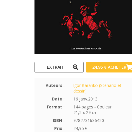
EXTRAIT
24,95 €
ACHETER
Auteurs :
Igor Baranko (Scénario et
dessin)
Date :
16 janv.2013
Format :
144 pages - Couleur
21,2 x 29 cm
ISBN :
9782731636420
Prix :
24,95 €