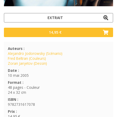
EXTRAIT
14,95 €
Auteurs :
Alejandro Jodorowsky (Scénario)
Fred Beltran (Couleurs)
Zoran Janjetov (Dessin)
Date :
10 mai 2005
Format :
48 pages - Couleur
24 x 32 cm
ISBN :
9782731617078
Prix :
14,95 €