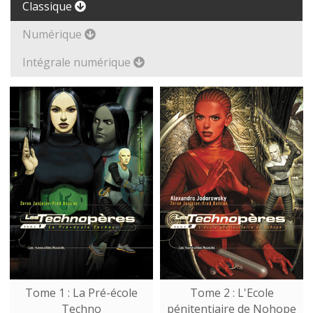
Classique
Numérique
Intégrale numérique
Tome 1 : La Pré-école
Tome 2 : L'Ecole
Techno
pénitentiaire de Nohope