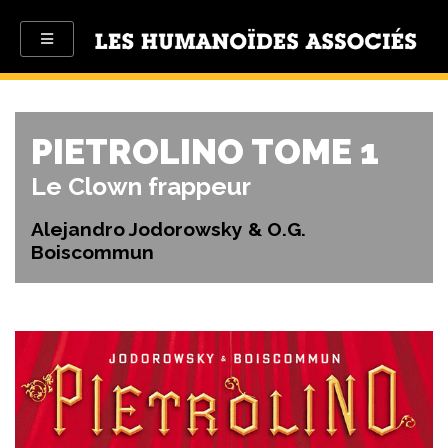
PIETROLINO TOME 1
Le Clown frappeur
Alejandro Jodorowsky & O.G.
Boiscommun