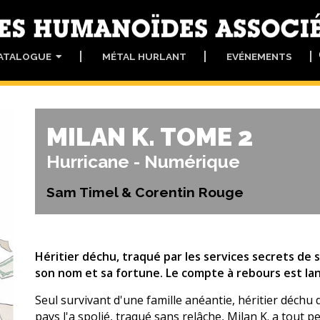
ATALOGUE
MÉTAL HURLANT
EVÉNEMENTS
MILAN K. TOME 2
Hurricane - Numérique
Sam Timel & Corentin Rouge
Héritier déchu, traqué par les services secrets de 
son nom et sa fortune. Le compte à rebours est lanc
Seul survivant d'une famille anéantie, héritier déch
pays l'a spolié, traqué sans relâche, Milan K. a tout pe