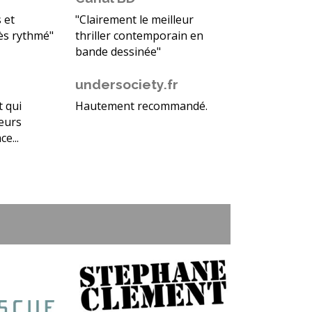
 et
"Clairement le meilleur
très rythmé"
thriller contemporain en
bande dessinée"
undersociety.fr
t qui
Hautement recommandé.
leurs
e...