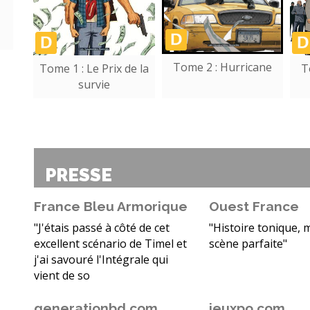
Tome 2 : Hurricane
Tome 1 : Le Prix de la
T
survie
PRESSE
France Bleu Armorique
Ouest France
"J'étais passé à côté de cet
"Histoire tonique, 
excellent scénario de Timel et
scène parfaite"
j'ai savouré l'Intégrale qui
vient de so
generationbd.com
jeuxpo.com