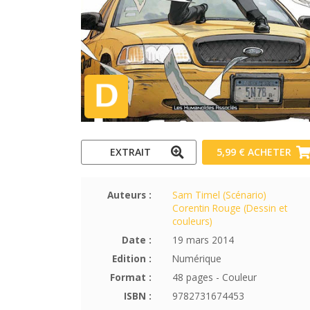
EXTRAIT
5,99 €
ACHETER
Auteurs :
Sam Timel (Scénario)
Corentin Rouge (Dessin et
couleurs)
Date :
19 mars 2014
Edition :
Numérique
Format :
48 pages - Couleur
ISBN :
9782731674453