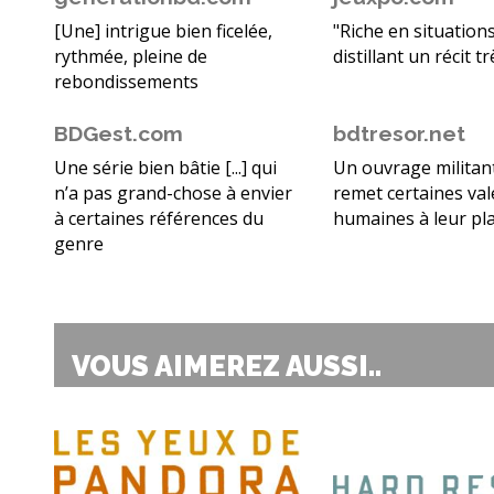
[Une] intrigue bien ficelée,
"Riche en situations
rythmée, pleine de
distillant un récit 
rebondissements
BDGest.com
bdtresor.net
Une série bien bâtie [...] qui
Un ouvrage militan
n’a pas grand-chose à envier
remet certaines va
à certaines références du
humaines à leur plac
genre
VOUS AIMEREZ AUSSI..