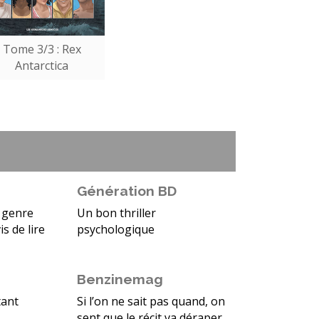
Tome 3/3 : Rex
Antarctica
Génération BD
 genre
Un bon thriller
is de lire
psychologique
Benzinemag
tant
Si l’on ne sait pas quand, on
sent que le récit va déraper