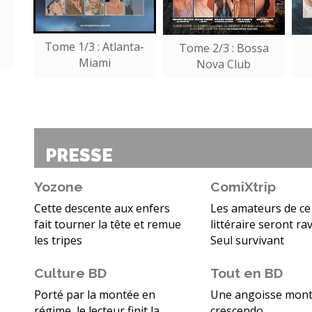
Tome 1/3 : Atlanta-
Tome 2/3 : Bossa
Miami
Nova Club
PRESSE
Yozone
ComiXtrip
Cette descente aux enfers
Les amateurs de ce
fait tourner la tête et remue
littéraire seront rav
les tripes
Seul survivant
Culture BD
Tout en BD
Porté par la montée en
Une angoisse mon
régime, le lecteur finit la
crescendo