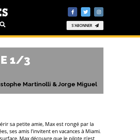
S'ABONNER
E 1/3
stophe Martinolli & Jorge Miguel
périr sa petite amie, Max est rongé par la
es, ses amis l’invitent en vacances à Miami.
 surface. Max découvre que le pilote n’est