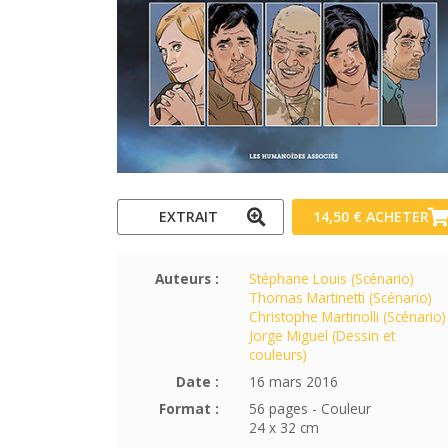
EXTRAIT
14,50 €
ACHETER
Auteurs :
Stéphane Louis (Scénario)
Thomas Martinetti (Scénario)
Christophe Martinolli (Scénario)
Jorge Miguel (Dessin et
couleurs)
Date :
16 mars 2016
Format :
56 pages - Couleur
24 x 32 cm