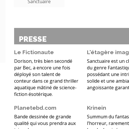
Sanctuaire
PRESSE
Le Fictionaute
L'étagère imag
Dorison, très bien secondé
Sanctuaire est un c
par Bec, a encore une fois
du genre Fantastiq
déployé son talent de
possédant une intr
conteur dans ce grand thriller
solide et une ambi
aquatique mâtiné de science-
angoissante garant
fiction ésotérique.
Planetebd.com
Krinein
Bande dessinée de grande
Summum du fantast
qualité qui vous prendra aux
l’horreur, raremen