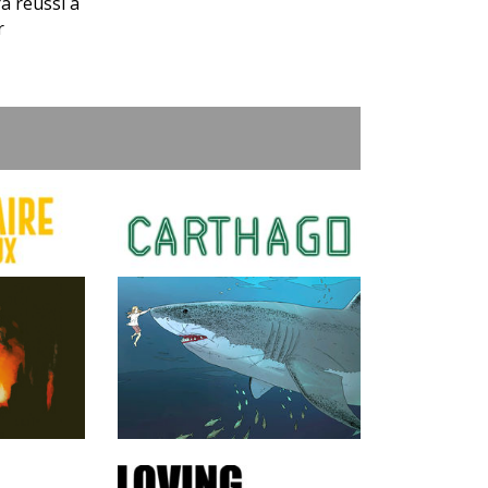
a réussi à
r