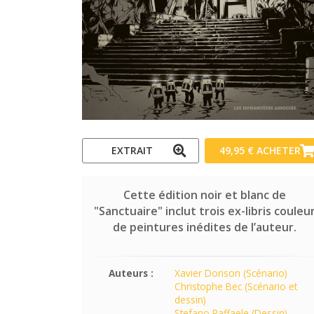
EXTRAIT
49,95 €
ACHETER
Cette édition noir et blanc de
"Sanctuaire" inclut trois ex-libris couleu
de peintures inédites de l’auteur.
Auteurs :
Xavier Dorison (Scénario)
Christophe Bec (Scénario et
dessin)
Stefano Raffaele (Dessin)