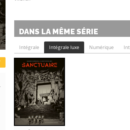
DANS LA MÊME SÉRIE
Intégrale
Intégrale luxe
Numérique
In
r