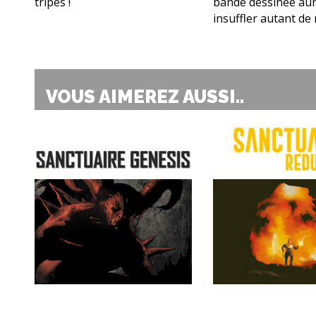
tripes !
bande dessinée aur
insuffler autant de 
VOUS AIMEREZ AUSSI..