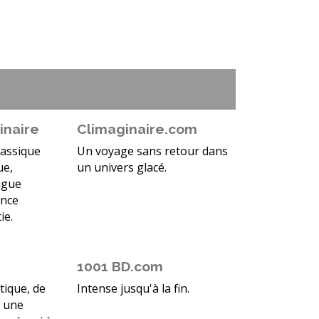
inaire
Climaginaire.com
lassique
Un voyage sans retour dans
ue,
un univers glacé.
igue
ance
ie.
1001 BD.com
ique, de
Intense jusqu'à la fin.
t une