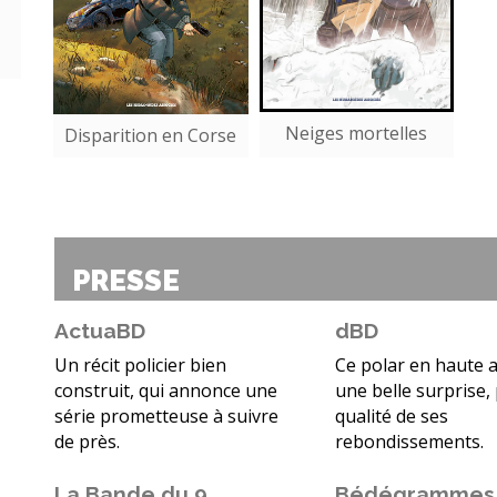
Neiges mortelles
Disparition en Corse
PRESSE
ActuaBD
dBD
Un récit policier bien
Ce polar en haute a
construit, qui annonce une
une belle surprise, 
série prometteuse à suivre
qualité de ses
de près.
rebondissements.
La Bande du 9
Bédégrammes