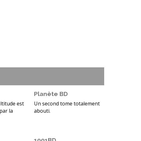
Planète BD
ltitude est
Un second tome totalement
par la
abouti.
1001BD