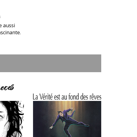
a
e aussi
scinante.