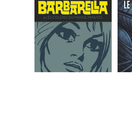
Les aventures de l'affriolante
Qu
Barbarella, terrienne en exil qui
plei
explore les planètes les plus
fon
éloignées de la galaxie.
socia
rac