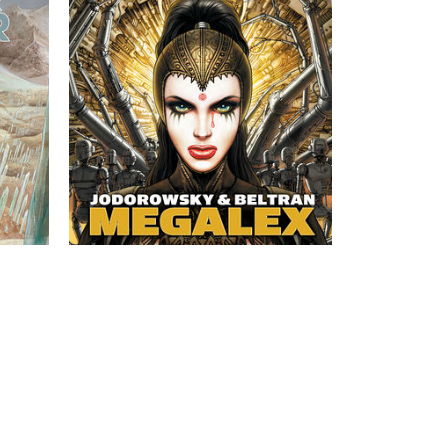
ète
Le récit d'une rébellion, sur une
ses
planète totalitaire et étouffante.
. Des
ister
émonie