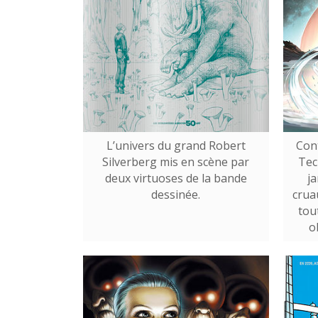
L’univers du grand Robert
Cont
Silverberg mis en scène par
Tec
deux virtuoses de la bande
j
dessinée.
crua
tout
o