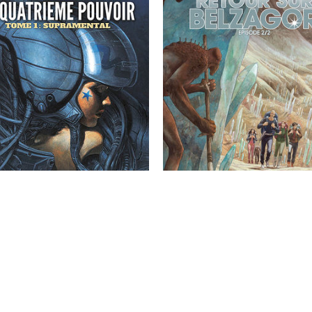
atre destins de femmes,
Ancienne colonie, la plan
ns de bruit et de fureur, sur
Belzagor a été rendue à 
d d'humour et de critique
deux espèces intelligentes
le. Un cocktail SF détonnant
scientifiques décident d'ass
onté et mis en images par
à leur rituel secret, la cér