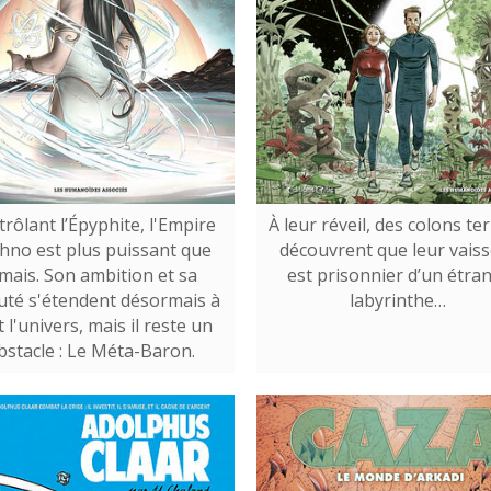
rôlant l’Épyphite, l'Empire
À leur réveil, des colons te
hno est plus puissant que
découvrent que leur vais
amais. Son ambition et sa
est prisonnier d’un étra
uté s'étendent désormais à
labyrinthe…
 l'univers, mais il reste un
bstacle : Le Méta-Baron.