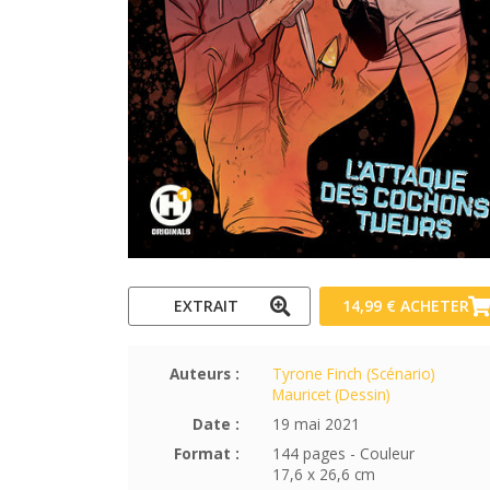
EXTRAIT
14,99 €
ACHETER
Auteurs :
Tyrone Finch (Scénario)
Mauricet (Dessin)
Date :
19 mai 2021
Format :
144 pages - Couleur
17,6 x 26,6 cm