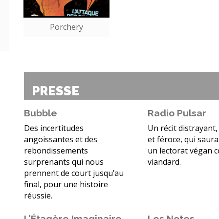
Porchery
PRESSE
Bubble
Radio Pulsar
Des incertitudes
Un récit distrayant
angoissantes et des
et féroce, qui saura
rebondissements
un lectorat végan
surprenants qui nous
viandard.
prennent de court jusqu’au
final, pour une histoire
réussie.
L'Étagère Imaginaire
Les Notes