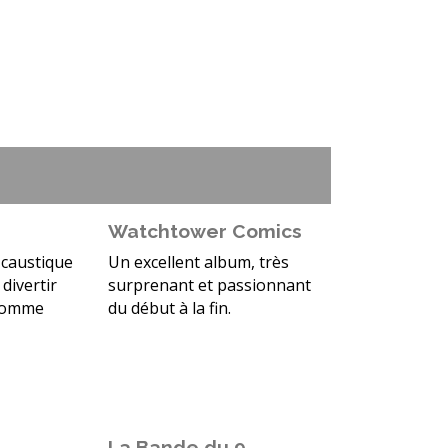
Watchtower Comics
, caustique
Un excellent album, très
 divertir
surprenant et passionnant
 comme
du début à la fin.
La Bande du 9