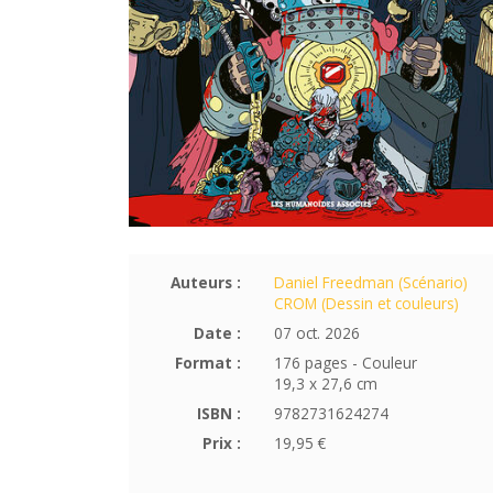
Auteurs :
Daniel Freedman (Scénario)
CROM (Dessin et couleurs)
Date :
07 oct. 2026
Format :
176 pages - Couleur
19,3 x 27,6 cm
ISBN :
9782731624274
Prix :
19,95 €