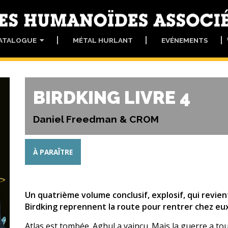
ATALOGUE
MÉTAL HURLANT
EVÉNEMENTS
BIRDKING LIVRE 4
Daniel Freedman & CROM
À PARAÎTRE
Un quatrième volume conclusif, explosif, qui revient
Birdking reprennent la route pour rentrer chez eux
Atlas est tombée. Aghul a vaincu. Mais la guerre a to