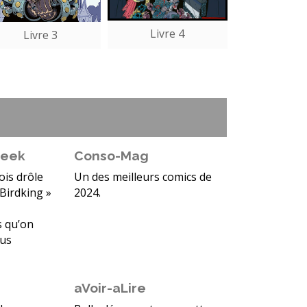
Livre 4
Livre 3
geek
Conso-Mag
ois drôle
Un des meilleurs comics de
 Birdking »
2024.
s qu’on
lus
aVoir-aLire