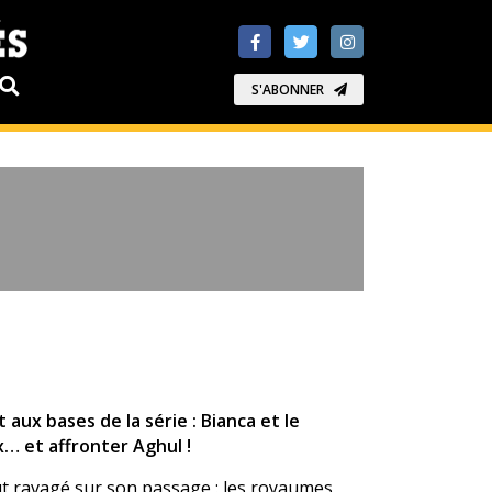
S'ABONNER
 aux bases de la série : Bianca et le
… et affronter Aghul !
ut ravagé sur son passage : les royaumes,