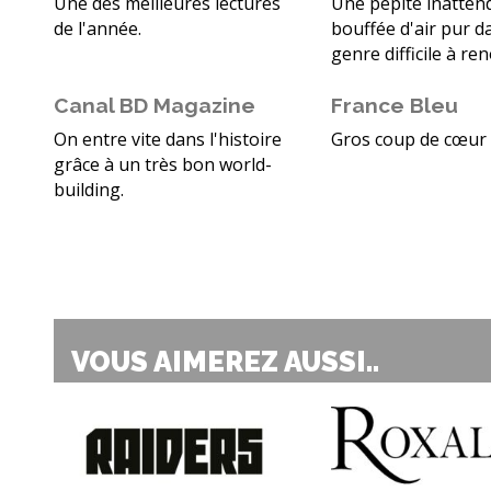
Une des meilleures lectures
Une pépite inatten
de l'année.
bouffée d'air pur d
genre difficile à re
Canal BD Magazine
France Bleu
On entre vite dans l'histoire
Gros coup de cœur 
grâce à un très bon world-
building.
VOUS AIMEREZ AUSSI..