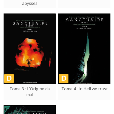
abysses
Tome 3 : L'Origine du
Tome 4 : In Hell we trust
mal