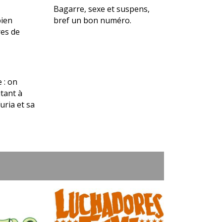
Bagarre, sexe et suspens,
bien
bref un bon numéro.
res de
 : on
utant à
uria et sa