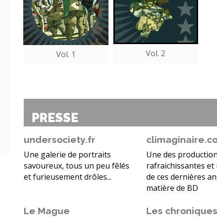
Vol. 2
Vol. 1
PRESSE
undersociety.fr
climaginaire.c
Une galerie de portraits
Une des production
savoureux, tous un peu fêlés
rafraichissantes et
et furieusement drôles...
de ces dernières a
matière de BD
Le Mague
Les chronique