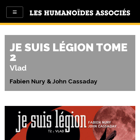
JE SUIS LÉGION TOME
2
Vlad
Fabien Nury & John Cassaday