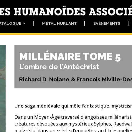
ATALOGUE
MÉTAL HURLANT
EVÉNEMENTS
MILLÉNAIRE TOME 5
L'ombre de l'Antéchrist
Richard D. Nolane & Francois Miville-D
Une saga médiévale qui mêle fantastique, mysticism
Dans un Moyen-Âge traversé d'angoisses millénariste
créatures dévouées aux mystérieux Sylphes, Raedwald
malgré lui dans une série d'enquêtes, au fil desquelles