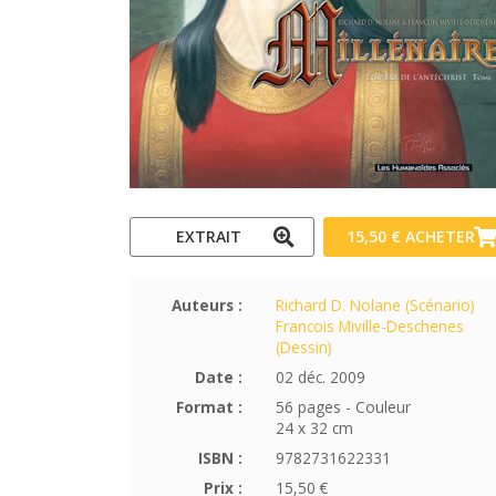
EXTRAIT
15,50 €
ACHETER
Auteurs :
Richard D. Nolane (Scénario)
Francois Miville-Deschenes
(Dessin)
Date :
02 déc. 2009
Format :
56 pages - Couleur
24 x 32 cm
ISBN :
9782731622331
Prix :
15,50 €