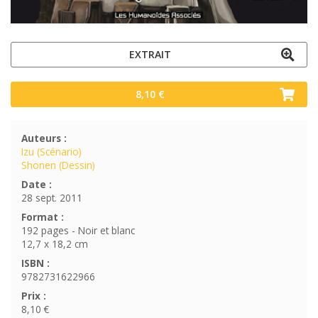
EXTRAIT
8,10 €
Auteurs :
Izu (Scénario)
Shonen (Dessin)
Date :
28 sept. 2011
Format :
192 pages - Noir et blanc
12,7 x 18,2 cm
ISBN :
9782731622966
Prix :
8,10 €