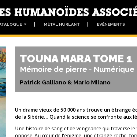
ATALOGUE
MÉTAL HURLANT
EVÉNEMENTS
TOUNA MARA TOME 1
Mémoire de pierre - Numérique
Patrick Galliano & Mario Milano
Un drame vieux de 50 000 ans trouve un étrange éch
de la Sibérie… Quand la science se confronte aux 
Une histoire de sang et de vengeance qui traverse l
oppose. Au cœur de l'énigme, une étrange roche, tomb