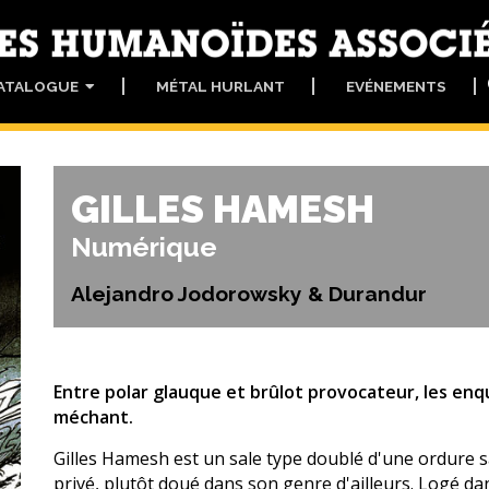
ATALOGUE
MÉTAL HURLANT
EVÉNEMENTS
GILLES HAMESH
Numérique
Alejandro Jodorowsky & Durandur
Entre polar glauque et brûlot provocateur, les enq
méchant.
Gilles Hamesh est un sale type doublé d'une ordure sa
privé, plutôt doué dans son genre d'ailleurs. Logé da