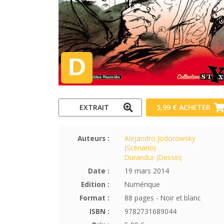
EXTRAIT
5,99 €
ACHETER
Auteurs :
Alejandro Jodorowsky
(Scénario)
Durandur (Dessin)
Date :
19 mars 2014
Edition :
Numérique
Format :
88 pages - Noir et blanc
ISBN :
9782731689044