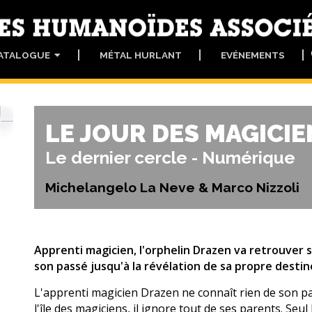
ATALOGUE
MÉTAL HURLANT
EVÉNEMENTS
LE JOUR DES MAGICIE
Le dernier cercle - Numérique
Michelangelo La Neve & Marco Nizzoli
Apprenti magicien, l'orphelin Drazen va retrouver s
son passé jusqu'à la révélation de sa propre destin
L'apprenti magicien Drazen ne connaît rien de son pa
l'île des magiciens, il ignore tout de ses parents. Seul 