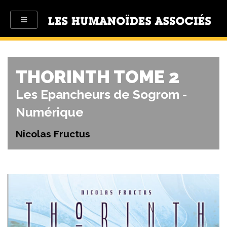
THORINTH TOME 2
Les Epancheurs de Sogrom -
Numérique
Nicolas Fructus