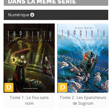
DANS LA MÊME SÉRIE
Numérique
Tome 1 : Le Fou sans
Tome 2 : Les Epancheurs
nom
de Sogrom