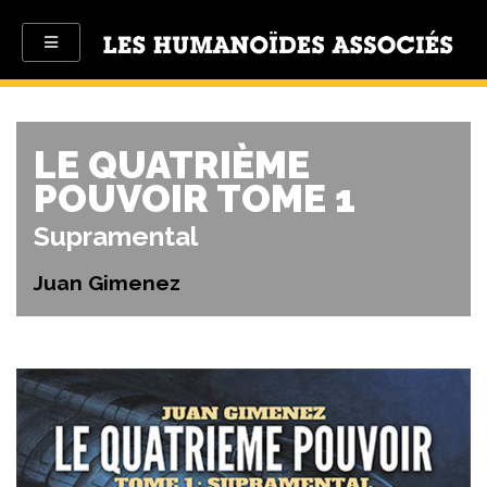
LE QUATRIÈME
POUVOIR TOME 1
Supramental
Juan Gimenez