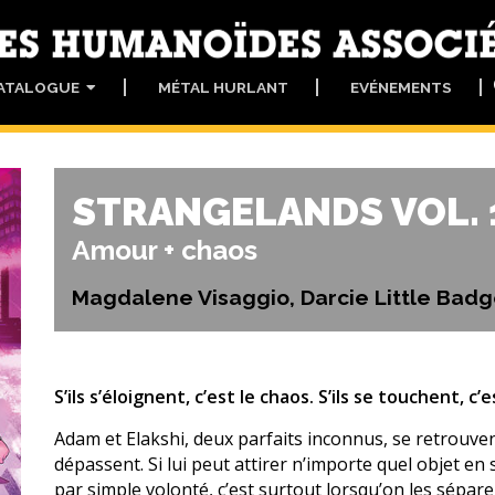
ATALOGUE
MÉTAL HURLANT
EVÉNEMENTS
STRANGELANDS VOL. 
Amour + chaos
Magdalene Visaggio, Darcie Little Bad
S’ils s’éloignent, c’est le chaos. S’ils se touchent, c’es
Adam et Elakshi, deux parfaits inconnus, se retrouven
dépassent. Si lui peut attirer n’importe quel objet en 
par simple volonté, c’est surtout lorsqu’on les sépa