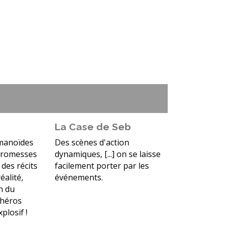
La Case de Seb
umanoïdes
Des scènes d'action
 promesses
dynamiques, [...] on se laisse
des récits
facilement porter par les
éalité,
événements.
n du
-héros
plosif !