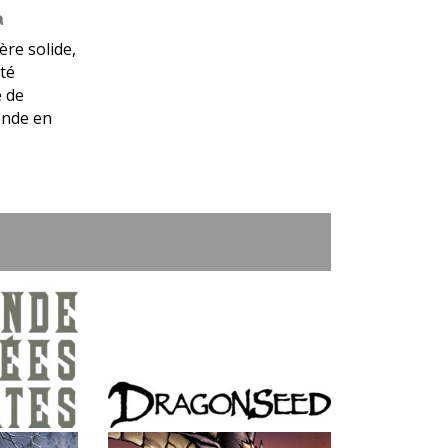
a
re solide,
ité
e de
onde en