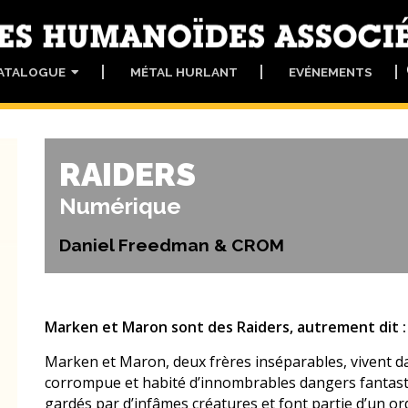
ATALOGUE
MÉTAL HURLANT
EVÉNEMENTS
RAIDERS
Numérique
Daniel Freedman & CROM
Marken et Maron sont des Raiders, autrement dit : 
Marken et Maron, deux frères inséparables, vivent d
corrompue et habité d’innombrables dangers fantastiq
gardés par d’infâmes créatures et font partie d’un ordr