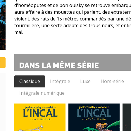
d'homéoputes et de bon ouisky se retrouve embarqué ma
aura affaire à des mouettes qui parlent, des extraterre
violent, des rats de 15 mètres commandés par une d
fourmilière, une secte adepte des trous noirs, et enfin
mal.
DANS LA MÊME SÉRIE
Classique
Intégrale
Luxe
Hors-série
Intégrale numérique