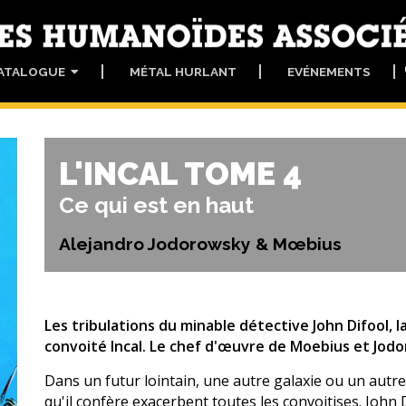
ATALOGUE
MÉTAL HURLANT
EVÉNEMENTS
L'INCAL TOME 4
Ce qui est en haut
Alejandro Jodorowsky & Mœbius
Les tribulations du minable détective John Difool, 
convoité Incal. Le chef d'œuvre de Moebius et Jod
Dans un futur lointain, une autre galaxie ou un autre
qu'il confère exacerbent toutes les convoitises. John 