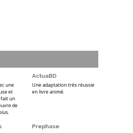
d
ActuaBD
vec une
Une adaptation très réussie
use et
en livre animé.
fait un
’œuvre de
ius.
s
Prephase