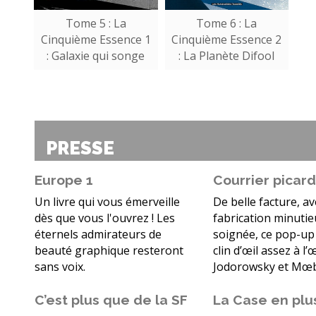
Tome 5 : La
Tome 6 : La
Cinquième Essence 1
Cinquième Essence 2
: Galaxie qui songe
: La Planète Difool
PRESSE
Europe 1
Courrier picar
Un livre qui vous émerveille
De belle facture, a
dès que vous l'ouvrez ! Les
fabrication minutie
éternels admirateurs de
soignée, ce pop-up 
beauté graphique resteront
clin d’œil assez à l
sans voix.
Jodorowsky et Mœb
C’est plus que de la SF
La Case en plu