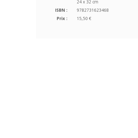
24 x 32 cm
ISBN :
9782731623468
Prix :
15,50 €