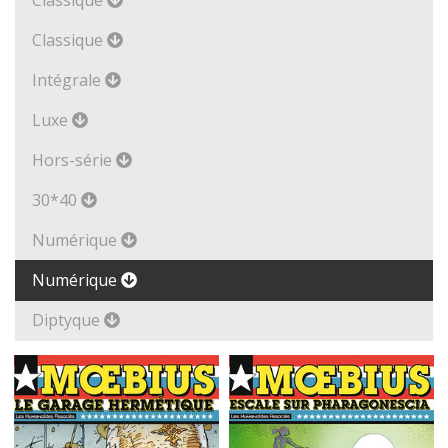
Classique
Classique
Intégrale
Luxe
Hors-série
30*40
Numérique
Numérique
Diptyque