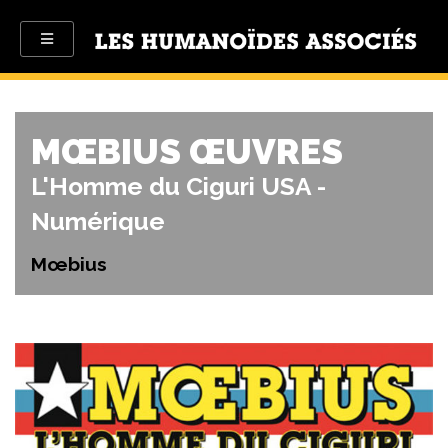
MŒBIUS ŒUVRES
L'Homme du Ciguri USA -
Numérique
Mœbius