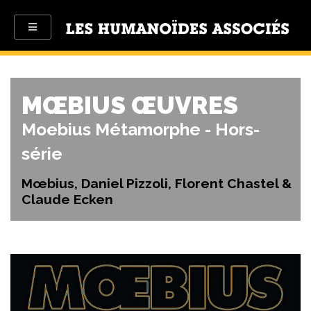
MŒBIUS ŒUVRES
Moebius Métamorphe - Hors-
série
Mœbius, Daniel Pizzoli, Florent Chastel &
Claude Ecken