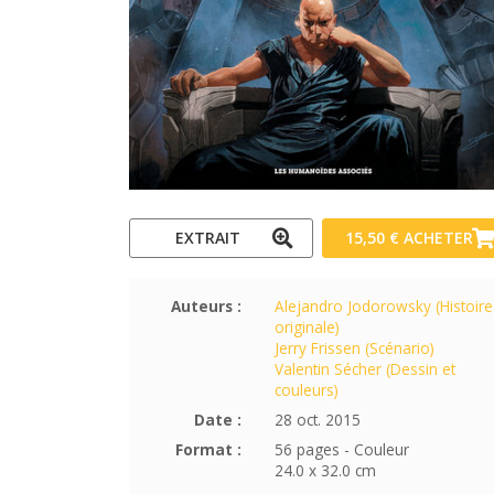
EXTRAIT
15,50 €
ACHETER
Auteurs :
Alejandro Jodorowsky (Histoire
originale)
Jerry Frissen (Scénario)
Valentin Sécher (Dessin et
couleurs)
Date :
28 oct. 2015
Format :
56 pages - Couleur
24.0 x 32.0 cm