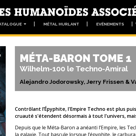
ATALOGUE
MÉTAL HURLANT
EVÉNEMENTS
MÉTA-BARON TOME 1
Wilhelm-100 le Techno-Amiral
Alejandro Jodorowsky, Jerry Frissen & V
Contrôlant l’Épyphite, l'Empire Techno est plus pui
cruauté s'étendent désormais à tout l'univers, mais
Depuis que le Méta-Baron a anéanti l’Empire, les Te
la galaxie. Tout bascule lorsque l’épyphite, le carbura