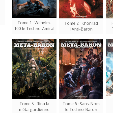
Tome 1 : Wilhelm-
Tome 2 : Khonrad
T
100 le Techno-Amiral
l'Anti-Baron
Tome 5 : Rina la
Tome 6 : Sans-Nom
méta-gardienne
le Techno-Baron