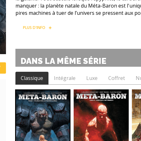
manquer : la planète natale du Méta-Baron est l'uniq
pires machines à tuer de l’univers se pressent aux 
PLUS D'INFO
DANS LA MÊME SÉRIE
Classique
Intégrale
Luxe
Coffret
N