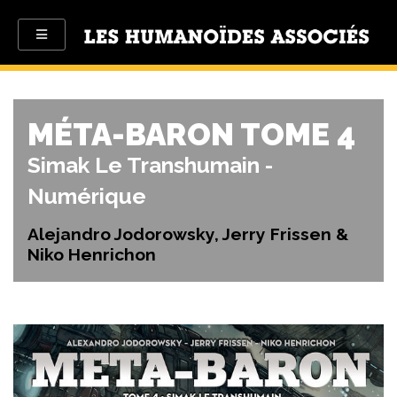
MÉTA-BARON TOME 4
Simak Le Transhumain -
Numérique
Alejandro Jodorowsky, Jerry Frissen &
Niko Henrichon