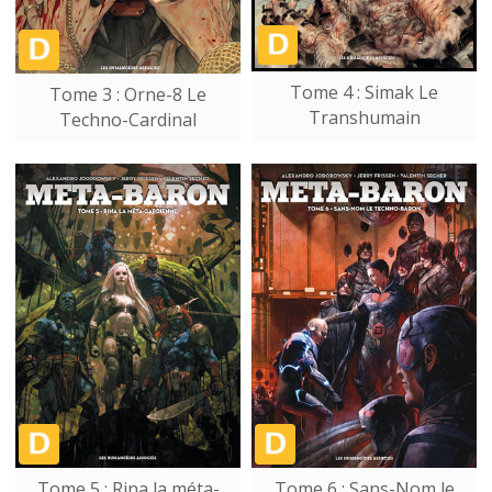
Tome 4 : Simak Le
Tome 3 : Orne-8 Le
Transhumain
Techno-Cardinal
Tome 5 : Rina la méta-
Tome 6 : Sans-Nom le