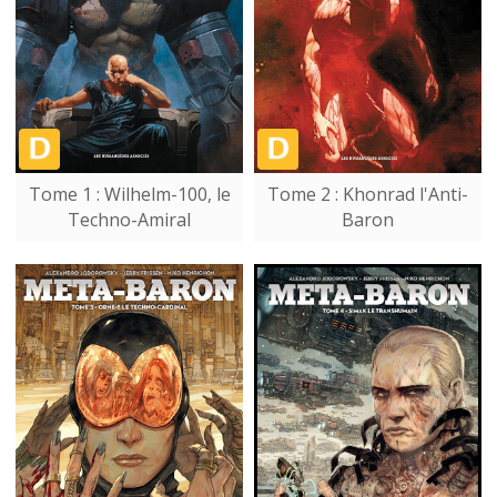
Tome 1 : Wilhelm-100, le
Tome 2 : Khonrad l'Anti-
Techno-Amiral
Baron