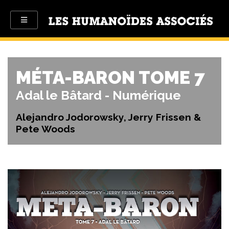
MÉTA-BARON TOME 7
Adal le Bâtard - Numérique
Alejandro Jodorowsky, Jerry Frissen &
Pete Woods