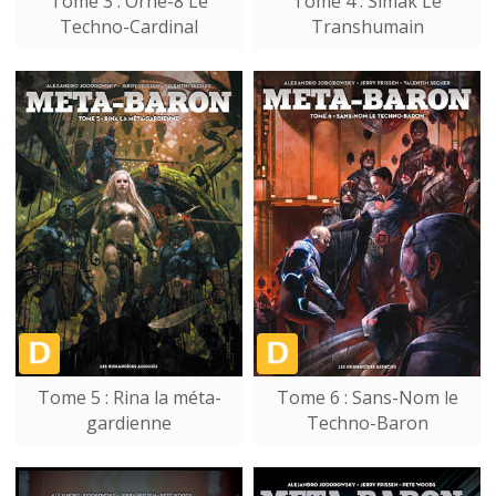
Tome 3 : Orne-8 Le
Tome 4 : Simak Le
Techno-Cardinal
Transhumain
Tome 5 : Rina la méta-
Tome 6 : Sans-Nom le
gardienne
Techno-Baron