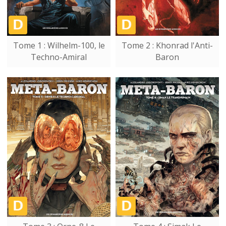
Tome 1 : Wilhelm-100, le
Tome 2 : Khonrad l'Anti-
Techno-Amiral
Baron