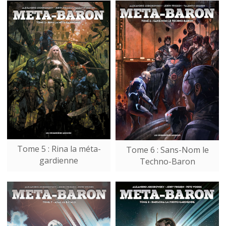
Tome 5 : Rina la méta-
Tome 6 : Sans-Nom le
gardienne
Techno-Baron