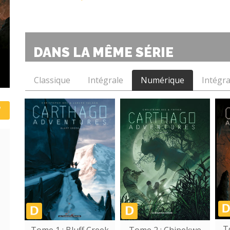
DANS LA MÊME SÉRIE
Classique
Intégrale
Numérique
Intégr
T