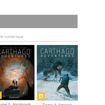
ale numérique
ome 3 : Aipaloovik