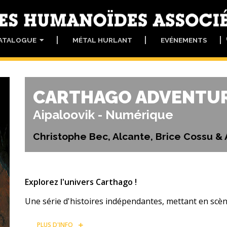
ATALOGUE
MÉTAL HURLANT
EVÉNEMENTS
CARTHAGO ADVENTUR
Aipaloovik - Numérique
Christophe Bec, Alcante, Brice Cossu &
Explorez l'univers Carthago !
Une série d'histoires indépendantes, mettant en scèn
PLUS D'INFO