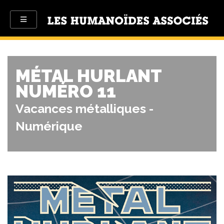
MÉTAL HURLANT
NUMÉRO 11
Vacances métalliques -
Numérique