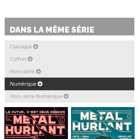
DANS LA MÊME SÉRIE
Classique
Coffret
Hors-série
Numérique
Hors-série Numérique