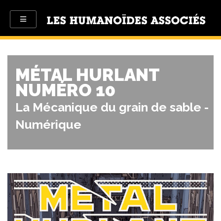
MÉTAL HURLANT
NUMÉRO 10
La Mécanique du grain de sable -
Numérique