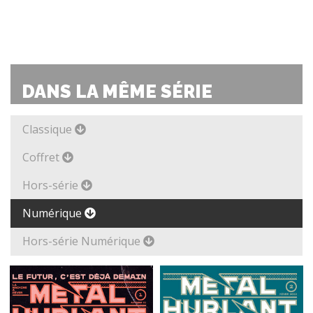
DANS LA MÊME SÉRIE
Classique
Coffret
Hors-série
Numérique
Hors-série Numérique