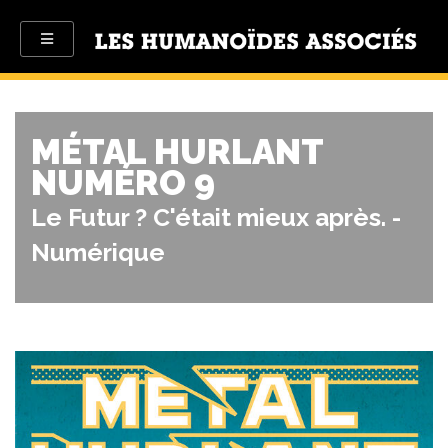
MÉTAL HURLANT
NUMÉRO 9
Le Futur ? C'était mieux après. -
Numérique