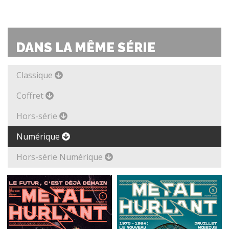
DANS LA MÊME SÉRIE
Classique
Coffret
Hors-série
Numérique
Hors-série Numérique