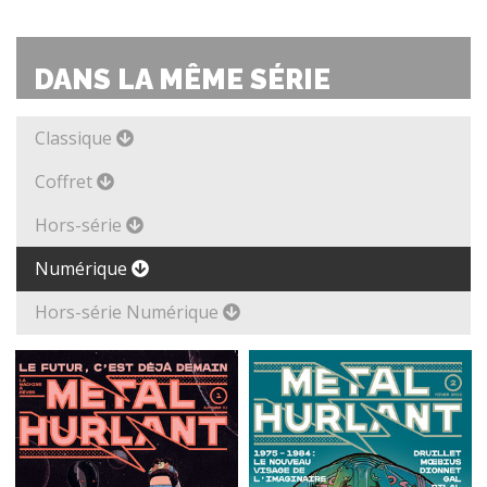
DANS LA MÊME SÉRIE
Classique
Coffret
Hors-série
Numérique
Hors-série Numérique