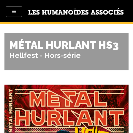
MÉTAL HURLANT HS3
Hellfest - Hors-série