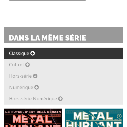
DANS LA MÊME SÉRIE
Classique
Coffret
Hors-série
Numérique
Hors-série Numérique