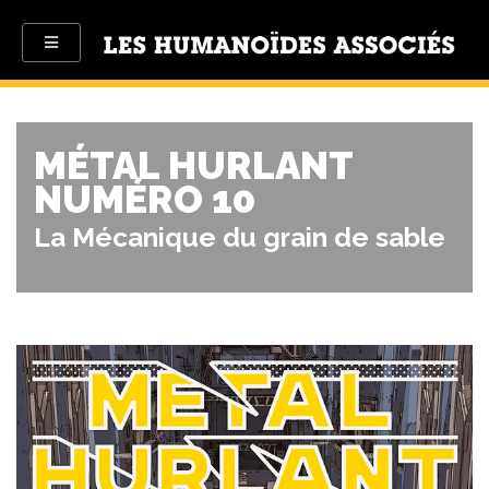
MÉTAL HURLANT
NUMÉRO 10
La Mécanique du grain de sable