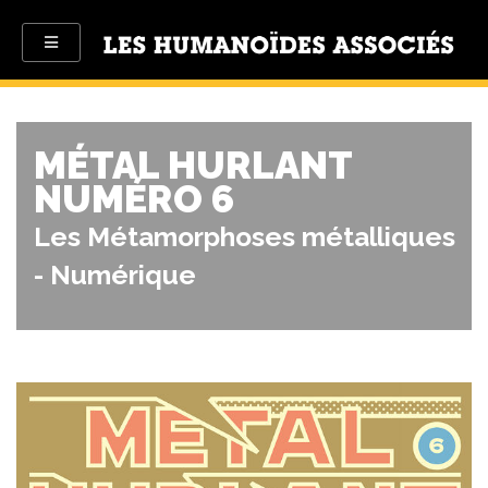
MÉTAL HURLANT
NUMÉRO 6
Les Métamorphoses métalliques
- Numérique